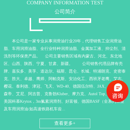
COMPANY INFORMATION TEST
公司简介
本公司是一家专业从事润滑油行业20年，代理销售工业润滑油
脂、车用润滑油脂、全行业特种润滑油脂、金属加工液、抑尘剂、清
洗剂等环保类产品。 公司主要销售区域有内蒙古、河北、东北地
区、山西、陕西、宁夏、甘肃、新疆。 公司销售代理品牌有壳
牌、嘉实多、美孚、道达尔、福斯、昆仑、长城、特浦朗克、史密泰
克、胜大、卓越、鹰师、阿帕克斯、安治化工、西班牙老鹰、艾志、
樱花、泰利德、津冠、飞天、WD-40、德国伍尔特、JAX、德润宝、
森帝、艾尼、阿吉普、克鲁勃Kluber、摩力克、Autol Top、紫皇冠、
美国科慕Krytox，3m氟素润滑剂、好富顿、德国BASF（全系列工业
及车用润滑油/如高速铁路机车齿...
查看更多+