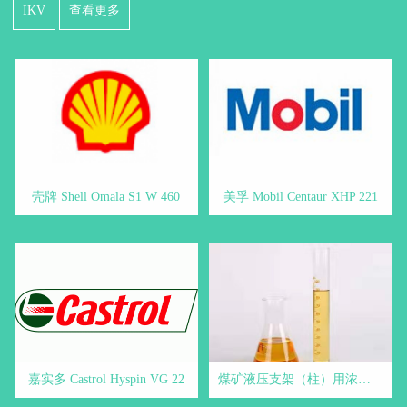
IKV
查看更多
壳牌 Shell Omala S1 W 460
美孚 Mobil Centaur XHP 221
嘉实多 Castrol Hyspin VG 22
煤矿液压支架（柱）用浓缩液 - 煤矿液压支架用乳化油