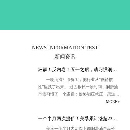
NEWS INFORMATION TEST
新闻资讯
狂飙！反内卷！五一之后，请习惯润滑油价格新周期！
一轮润滑油涨价函，把行业从“低价惯
性”里拽了出来。 过去很长一段时间，润滑油
市场习惯了一个逻辑：价格能压就压，渠道能
卷就卷，促销能打就打。品牌方卷政策，经销
MORE+
商卷账期，终端门店卷报价，最后大家都在同
一个池子里消耗利润、消耗信心、消耗服务能
一个半月两次提价！美孚累计涨超23%，润滑油行业，真的要进入新周期了？
力。 但2026年4月至5月这轮密集涨价，正在
美孚一个半月内两次上调润滑油产品价