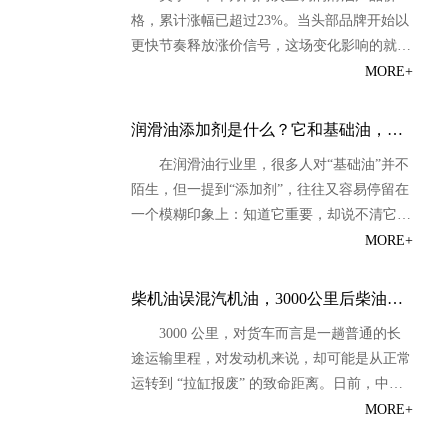
提醒行业：润滑油价格，可能真的不能再按过
格，累计涨幅已超过23%。当头部品牌开始以
去那套老逻辑看了。 中国润滑油信息网日前
更快节奏释放涨价信号，这场变化影响的就不
发起的在线调查显示，面对这轮润滑油密集涨
只是价格本身，而是整个润滑油行业的成本传
MORE+
价，选择“终端价格接受度将成为最大考验”的
导、渠道信心与市场预期。中国润滑油信息网
比例最高，占29.98%；选择“行业价格体系可
认为，这次调价背后，更值得关注的是行业价
能正在重估”的占27.55%；选择“渠道压力会明
润滑油添加剂是什么？它和基础油，到底是什么关系
格体系是否正在进入新一轮重估阶段。 最近
显增大”的占21.92%；选择“还要继续观察后续
在润滑油行业里，很多人对“基础油”并不
的润滑油圈，有点安静得反常。 但这种安
品牌动作”的占11.57%；认为“只是头部品牌动
陌生，但一提到“添加剂”，往往又容易停留在
静，不是因为没事发生，而是因为很多人都在
作，未必会全面跟进”的仅...
一个模糊印象上：知道它重要，却说不清它到
等，等一张通知，等一个信号，等一个更明确
底是什么，也说不清它和基础油之间到底是什
MORE+
的判断。 现在，这个信号来了。 4月20日，美
么关系。 实际上，一款润滑油能不能真正把
孚发布第二轮关于5月价格调整的通知：自202
性能做出来，往往不能只看基础油，也不能只
6年5月15日起，对润滑油产品价格再次上调，
柴机油误混汽机油，3000公里后柴油车拉缸！
看“全合成”“高端配方”这些表面说法。真正决
涨幅约15%；而就在一个半月前，美孚才刚刚
3000 公里，对货车而言是一趟普通的长
定一款油品最终表现的，通常是基础油与添加
发布首轮涨价通知，自4月1日起涨幅约8%。
途运输里程，对发动机来说，却可能是从正常
剂体系的共同作用。 简单说，基础油决定一
两轮累计下来，涨幅已经超过23%。...
运转到 “拉缸报废” 的致命距离。日前，中国
款润滑油的“底子”，添加剂决定它能把性能做
润滑油信息网（sinolub.com）小编在市场调研
MORE+
成什么样子。 如果把润滑油比作一道菜，基
中收到多起触目惊心的反馈：江苏某物流园的
础油更像主料，添加剂则更像调味、提鲜、防