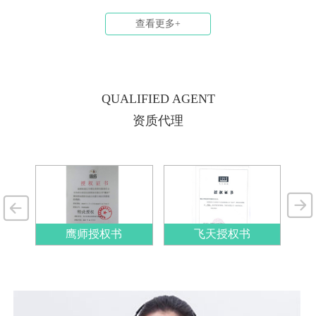
货车司机，因一次加油时的 “顺手之举”——
腐、稳定整道菜品质的那套关键配方。没有主
查看更多+
误将汽机油加入柴油发动机，直接付出 2.3 万
料，菜做不出来；但只有主料，没有配方，味
元的维修代价；无独有偶，山东另一位货车司
道、层次和稳定性也很难真正拉开差距。 对
机同样因这个错误，在行驶 3000 公里后，发
于今天的润滑油市场来说，理解添加剂，已
动机内部被油泥堵得严严实实，拆解时的场景
经...
连维修师傅都直呼 “罕见”。 柴机油与汽机
QUALIFIED AGENT
油，仅凭外观难以区分，都能顺利注入油箱，
资质代理
却藏着足以 “摧毁” 发动机的本质差异。为什
么一次错加油，就会引发如此严重的后果？那
些被车主忽略的细节 —— 添加剂配方、粘度
等级的不同，又是如何在 3000 公里内一...
权书
鹰师授权书
飞天授权书