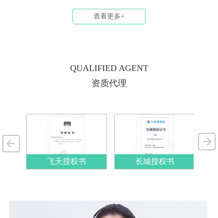
货车司机，因一次加油时的 “顺手之举”——
腐、稳定整道菜品质的那套关键配方。没有主
查看更多+
误将汽机油加入柴油发动机，直接付出 2.3 万
料，菜做不出来；但只有主料，没有配方，味
元的维修代价；无独有偶，山东另一位货车司
道、层次和稳定性也很难真正拉开差距。 对
机同样因这个错误，在行驶 3000 公里后，发
于今天的润滑油市场来说，理解添加剂，已
动机内部被油泥堵得严严实实，拆解时的场景
经...
连维修师傅都直呼 “罕见”。 柴机油与汽机
QUALIFIED AGENT
油，仅凭外观难以区分，都能顺利注入油箱，
资质代理
却藏着足以 “摧毁” 发动机的本质差异。为什
么一次错加油，就会引发如此严重的后果？那
些被车主忽略的细节 —— 添加剂配方、粘度
等级的不同，又是如何在 3000 公里内一...
飞天授权书
长城授权书