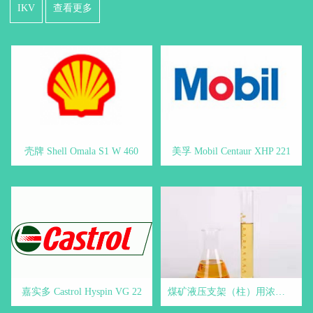
IKV
查看更多
壳牌 Shell Omala S1 W 460
美孚 Mobil Centaur XHP 221
嘉实多 Castrol Hyspin VG 22
煤矿液压支架（柱）用浓缩液 - 煤矿液压支架用乳化油