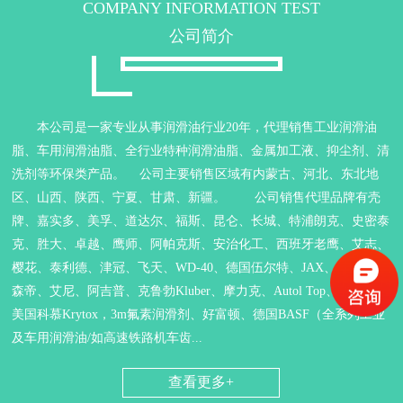
COMPANY INFORMATION TEST
公司简介
本公司是一家专业从事润滑油行业20年，代理销售工业润滑油
脂、车用润滑油脂、全行业特种润滑油脂、金属加工液、抑尘剂、清
洗剂等环保类产品。 公司主要销售区域有内蒙古、河北、东北地
区、山西、陕西、宁夏、甘肃、新疆。 公司销售代理品牌有壳
牌、嘉实多、美孚、道达尔、福斯、昆仑、长城、特浦朗克、史密泰
克、胜大、卓越、鹰师、阿帕克斯、安治化工、西班牙老鹰、艾志、
樱花、泰利德、津冠、飞天、WD-40、德国伍尔特、JAX、德润宝、
森帝、艾尼、阿吉普、克鲁勃Kluber、摩力克、Autol Top、紫皇冠、
美国科慕Krytox，3m氟素润滑剂、好富顿、德国BASF（全系列工业
及车用润滑油/如高速铁路机车齿...
查看更多+