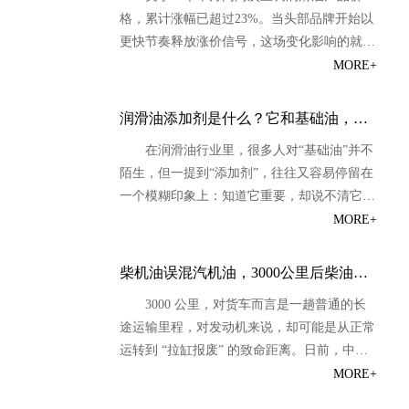
提醒行业：润滑油价格，可能真的不能再按过
格，累计涨幅已超过23%。当头部品牌开始以
去那套老逻辑看了。 中国润滑油信息网日前
更快节奏释放涨价信号，这场变化影响的就不
发起的在线调查显示，面对这轮润滑油密集涨
只是价格本身，而是整个润滑油行业的成本传
MORE+
价，选择“终端价格接受度将成为最大考验”的
导、渠道信心与市场预期。中国润滑油信息网
比例最高，占29.98%；选择“行业价格体系可
认为，这次调价背后，更值得关注的是行业价
能正在重估”的占27.55%；选择“渠道压力会明
润滑油添加剂是什么？它和基础油，到底是什么关系
格体系是否正在进入新一轮重估阶段。 最近
显增大”的占21.92%；选择“还要继续观察后续
在润滑油行业里，很多人对“基础油”并不
的润滑油圈，有点安静得反常。 但这种安
品牌动作”的占11.57%；认为“只是头部品牌动
陌生，但一提到“添加剂”，往往又容易停留在
静，不是因为没事发生，而是因为很多人都在
作，未必会全面跟进”的仅...
一个模糊印象上：知道它重要，却说不清它到
等，等一张通知，等一个信号，等一个更明确
底是什么，也说不清它和基础油之间到底是什
MORE+
的判断。 现在，这个信号来了。 4月20日，美
么关系。 实际上，一款润滑油能不能真正把
孚发布第二轮关于5月价格调整的通知：自202
性能做出来，往往不能只看基础油，也不能只
6年5月15日起，对润滑油产品价格再次上调，
柴机油误混汽机油，3000公里后柴油车拉缸！
看“全合成”“高端配方”这些表面说法。真正决
涨幅约15%；而就在一个半月前，美孚才刚刚
3000 公里，对货车而言是一趟普通的长
定一款油品最终表现的，通常是基础油与添加
发布首轮涨价通知，自4月1日起涨幅约8%。
途运输里程，对发动机来说，却可能是从正常
剂体系的共同作用。 简单说，基础油决定一
两轮累计下来，涨幅已经超过23%。...
运转到 “拉缸报废” 的致命距离。日前，中国
款润滑油的“底子”，添加剂决定它能把性能做
润滑油信息网（sinolub.com）小编在市场调研
MORE+
成什么样子。 如果把润滑油比作一道菜，基
中收到多起触目惊心的反馈：江苏某物流园的
础油更像主料，添加剂则更像调味、提鲜、防