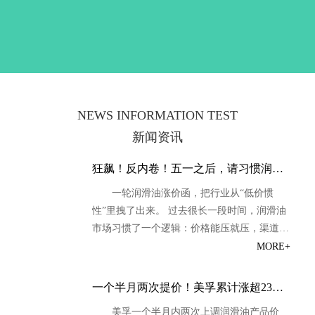
NEWS INFORMATION TEST
新闻资讯
狂飙！反内卷！五一之后，请习惯润滑油价格新周期！
一轮润滑油涨价函，把行业从“低价惯
性”里拽了出来。 过去很长一段时间，润滑油
市场习惯了一个逻辑：价格能压就压，渠道能
卷就卷，促销能打就打。品牌方卷政策，经销
MORE+
商卷账期，终端门店卷报价，最后大家都在同
一个池子里消耗利润、消耗信心、消耗服务能
一个半月两次提价！美孚累计涨超23%，润滑油行业，真的要进入新周期了？
力。 但2026年4月至5月这轮密集涨价，正在
美孚一个半月内两次上调润滑油产品价