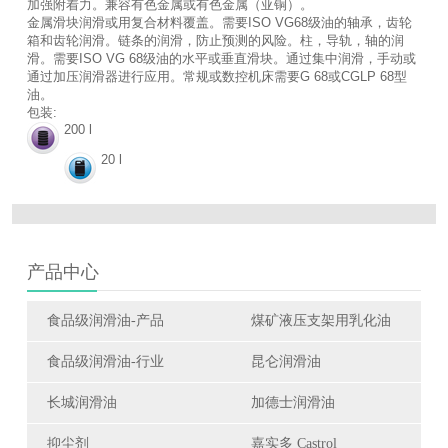
加强附着力。兼容有色金属或有色金属（亚铜）。
金属滑块润滑或用复合材料覆盖。需要ISO VG68级油的轴承，齿轮
箱和齿轮润滑。链条的润滑，防止预测的风险。柱，导轨，轴的润
滑。需要ISO VG 68级油的水平或垂直滑块。通过集中润滑，手动或
通过加压润滑器进行应用。常规或数控机床需要G 68或CGLP 68型
油。
包装:
200 l
20 l
产品中心
食品级润滑油-产品
煤矿液压支架用乳化油
食品级润滑油-行业
昆仑润滑油
长城润滑油
加德士润滑油
抑尘剂
嘉实多 Castrol