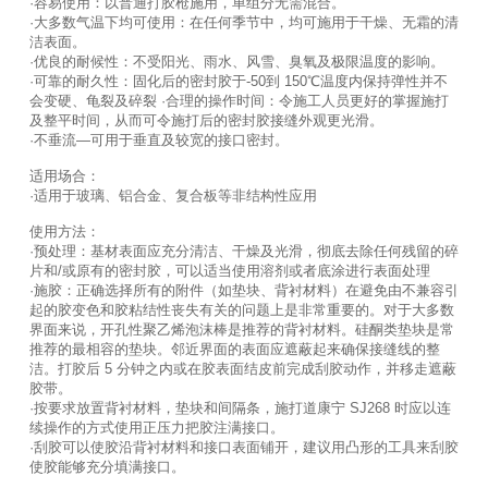
·容易使用：以普通打胶枪施用，单组分无需混合。
·大多数气温下均可使用：在任何季节中，均可施用于干燥、无霜的清
洁表面。
·优良的耐候性：不受阳光、雨水、风雪、臭氧及极限温度的影响。
·可靠的耐久性：固化后的密封胶于-50到 150℃温度内保持弹性并不
会变硬、龟裂及碎裂 ·合理的操作时间：令施工人员更好的掌握施打
及整平时间，从而可令施打后的密封胶接缝外观更光滑。
·不垂流—可用于垂直及较宽的接口密封。
适用场合：
·适用于玻璃、铝合金、复合板等非结构性应用
使用方法：
·预处理：基材表面应充分清洁、干燥及光滑，彻底去除任何残留的碎
片和/或原有的密封胶，可以适当使用溶剂或者底涂进行表面处理
·施胶：正确选择所有的附件（如垫块、背衬材料）在避免由不兼容引
起的胶变色和胶粘结性丧失有关的问题上是非常重要的。对于大多数
界面来说，开孔性聚乙烯泡沫棒是推荐的背衬材料。硅酮类垫块是常
推荐的最相容的垫块。邻近界面的表面应遮蔽起来确保接缝线的整
洁。打胶后 5 分钟之内或在胶表面结皮前完成刮胶动作，并移走遮蔽
胶带。
·按要求放置背衬材料，垫块和间隔条，施打道康宁 SJ268 时应以连
续操作的方式使用正压力把胶注满接口。
·刮胶可以使胶沿背衬材料和接口表面铺开，建议用凸形的工具来刮胶
使胶能够充分填满接口。