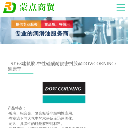
SJ168建筑胶-中性硅酮耐候密封胶@DOWCORNING/
道康宁
产品特点：
·玻璃、铝合金、复合板等非结构性应用。
·在室温下与大气中的水份反应迅速固化。
·耐久、具弹性的硅酮胶密封材料。