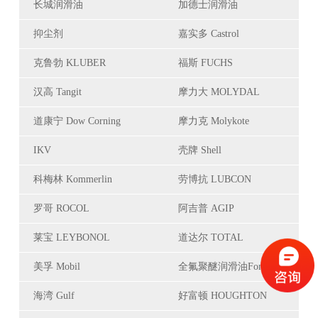
长城润滑油
加德士润滑油
抑尘剂
嘉实多 Castrol
克鲁勃 KLUBER
福斯 FUCHS
汉高 Tangit
摩力大 MOLYDAL
道康宁 Dow Corning
摩力克 Molykote
IKV
壳牌 Shell
科梅林 Kommerlin
劳博抗 LUBCON
罗哥 ROCOL
阿吉普 AGIP
莱宝 LEYBONOL
道达尔 TOTAL
美孚 Mobil
全氟聚醚润滑油Fomblin
海湾 Gulf
好富顿 HOUGHTON