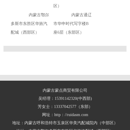
区）
内蒙古鄂尔
内蒙古通辽
多斯市东胜区华旌汽
市华申时代写字楼B
配城（西部区）
座6层（东部区）
内蒙古蒙点商贸有限公司
吴经理：15391142320(中西部)
芳女士：13337042577（东部）
网址：http：//ruidasm.com
地址：内蒙古呼和浩特市玉泉区华美汽配城院内（中部区）