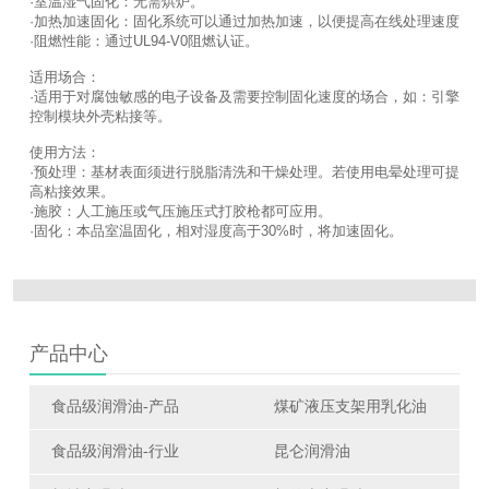
·室温湿气固化：无需烘炉。
·加热加速固化：固化系统可以通过加热加速，以便提高在线处理速度
·阻燃性能：通过UL94-V0阻燃认证。
适用场合：
·适用于对腐蚀敏感的电子设备及需要控制固化速度的场合，如：引擎
控制模块外壳粘接等。
使用方法：
·预处理：基材表面须进行脱脂清洗和干燥处理。若使用电晕处理可提
高粘接效果。
·施胶：人工施压或气压施压式打胶枪都可应用。
·固化：本品室温固化，相对湿度高于30%时，将加速固化。
产品中心
食品级润滑油-产品
煤矿液压支架用乳化油
食品级润滑油-行业
昆仑润滑油