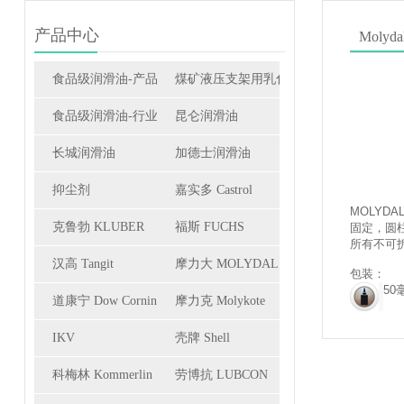
产品中心
Molyda
食品级润滑油-产品
煤矿液压支架用乳化油
食品级润滑油-行业
昆仑润滑油
长城润滑油
加德士润滑油
抑尘剂
嘉实多 Castrol
MOLYDAL
克鲁勃 KLUBER
福斯 FUCHS
固定，圆
所有不可
汉高 Tangit
摩力大 MOLYDAL
包装：
50
道康宁 Dow Corning
摩力克 Molykote
IKV
壳牌 Shell
科梅林 Kommerlin
劳博抗 LUBCON